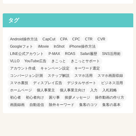
タグ
Android操作方法
CapCut
CPA
CPC
CTR
CVR
Googleフォト
iMovie
InShot
iPhone操作方法
LINE公式アカウント
P-MAX
ROAS
Safari履歴
SNS活用術
VLLO
YouTube広告
きこっと
きこっとサポート
アカウント作成
キャンペーン設定
キーワード選定
コンバージョン計測
ステップ解説
スマホ活用
スマホ画面収録
スマホ裏技
ディスプレイ広告
デジタルサポート
ビジネス活用
ホームページ
個人事業主
個人事業主向け
入力
入札戦略
初心者
初心者向け
困り事
挨拶メッセージ
操作動画の作り方
画面録画
自動送信
除外キーワード
集客のコツ
集客の基本