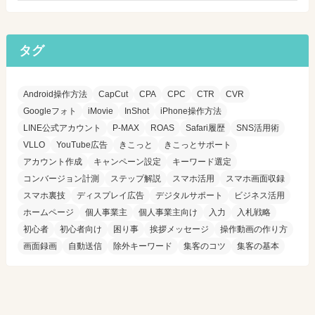
タグ
Android操作方法
CapCut
CPA
CPC
CTR
CVR
Googleフォト
iMovie
InShot
iPhone操作方法
LINE公式アカウント
P-MAX
ROAS
Safari履歴
SNS活用術
VLLO
YouTube広告
きこっと
きこっとサポート
アカウント作成
キャンペーン設定
キーワード選定
コンバージョン計測
ステップ解説
スマホ活用
スマホ画面収録
スマホ裏技
ディスプレイ広告
デジタルサポート
ビジネス活用
ホームページ
個人事業主
個人事業主向け
入力
入札戦略
初心者
初心者向け
困り事
挨拶メッセージ
操作動画の作り方
画面録画
自動送信
除外キーワード
集客のコツ
集客の基本