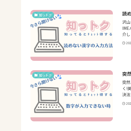
読
知っトク
沢山
IM
介し
20
突
知っトク
突然
く!
決法
20